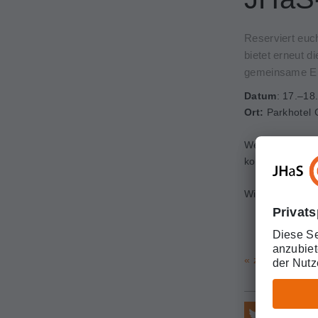
Reserviert eu
bietet erneut 
gemeinsame Er
Datum
: 17.–18
Ort:
Parkhotel 
Weitere Inform
kommenden Mo
Wir freuen uns 
« zurück