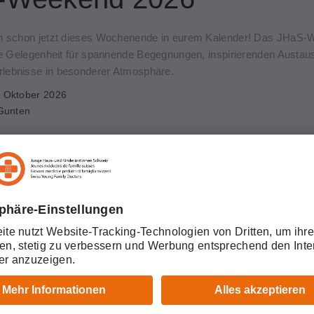
ch schon jetzt dieses Wochenende in eurem Kalender! Das JHaS
die Gelegenheit für spannende Begegnungen, inspirierenden Austau
lebnisse in besonderer Atmosphäre.
. Oktober 2026
Gunten
ationen zum Programm, zur Anmeldung und zur Organisation folgen 
naten.
schon jetzt auf ein tolles Wochenende mit euch!