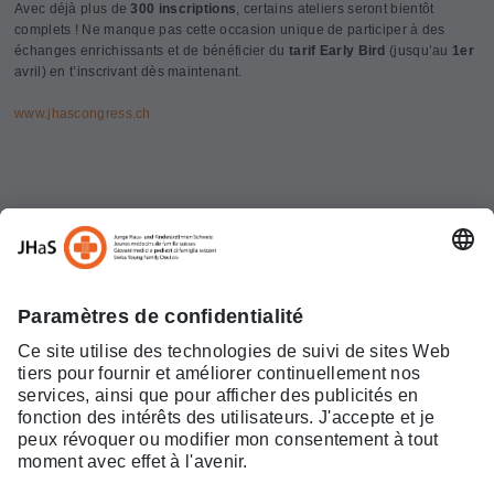
Avec déjà plus de
300 inscriptions
, certains ateliers seront bientôt
complets ! Ne manque pas cette occasion unique de participer à des
échanges enrichissants et de bénéficier du
tarif Early Bird
(jusqu’au
1er
avril) en t’inscrivant dès maintenant.
www.jhascongress.ch
« retour
Portrait
Offres d'emploi
JHaS
Espace
Devenir
Congrès JHaS
Effingerstrasse 2
membre
membre!
3011 Berne
Contact
Manifestations
Téléphone +41 31 508
Echanger et
36 13
participer!
info@jhas.ch