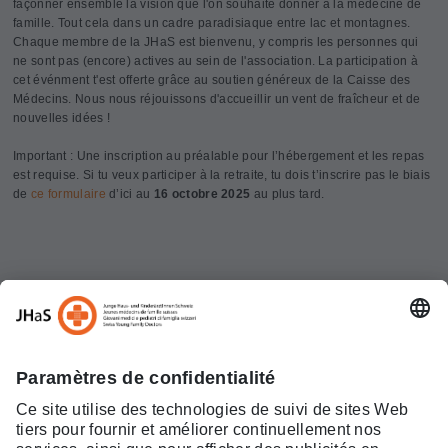
façonner ensemble la vision que l'on souhaite donner à la médecine de
famille. Tout cela dans un cadre paradisiaque entre lac et montagnes.
Chaque membre de la JHaS est bienvenu, y compris les personnes qui
ne sont pas (encore) actives au sein de l'association. La participation à
cet événment t'est offerte grâce au soutien généreux de la Caisse des
Médecins. Nous nous réjouissons d'accueillir un vent de fraîcheur et de
nouvelles idées !
Important : Une inscription au préalable pour l’hébergement et les repas
est requise. Si tu veux participer à la retraite, tu dois t’inscrire pas le biais
de
ce formulaire
d’ici au
16 octobre 2025
au plus tard.
« retour
Portrait
Offres d'emploi
JHaS
Espace
Devenir
Congrès JHaS
Effingerstrasse 2
membre
membre!