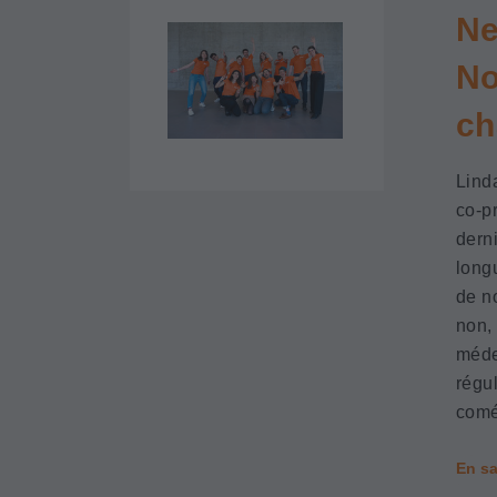
Ne
No
ch
Linda
co-pr
dern
longu
de n
non,
méde
régu
comé
En sa