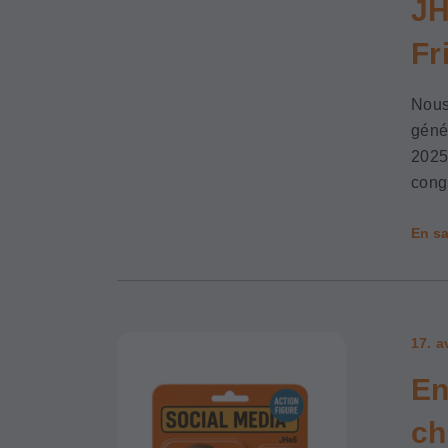
JH
Fr
Nous
géné
2025
cong
En sa
17. a
En
ch