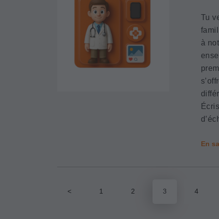
Tu v
famil
à not
ense
prem
s’off
diff
Écri
d’éc
En sa
<
1
2
3
4