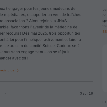
eux t’engager pour les jeunes médecins de
Le
le et pédiatres, et apporter un vent de fraîcheur
po
sp
re association ? Alors rejoins la JHaS –
ti
mble, façonnons l’avenir de la médecine de
SS
ier recours ! Dès mai 2025, trois opportunités
rent à toi pour t’impliquer activement et faire la
érence au sein du comité Suisse. Curieux·se ?
s-nous sans engagement – on se réjouit
hanger avec toi !
voir plus
>
3 sur 18
La