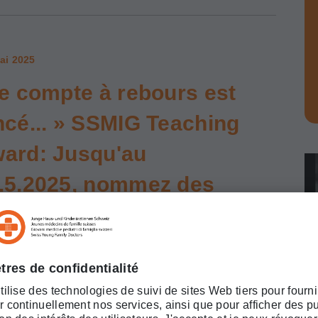
ai 2025
le compte à rebours est
ncé... » SSMIG Teaching
ard: Jusqu'au
.5.2025, nommez des
seignant·e·s
ceptionnel·le·s!
oring, coaching et un teaching de haute qualité
l'enseignement et la formation pré- et