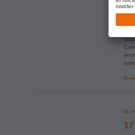
post
encou
spéc
anné
«SSM
déso
Care
avoi
jusq
En sa
25. a
17