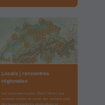
Locals | rencontres
régionales
Les rencontes locales JHaS t'offrent une
occasion unique de nouer des contacts avec
des jeunes médecins généralistes et