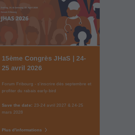
15ème Congrès JHaS | 24-
25 avril 2026
Forum Fribourg - s'inscrire dès septembre et
profiter du rabais early-bird
Save the date:
23-24 avril 2027 & 24-25
mars 2028
Plus d'informations