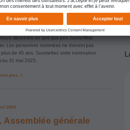
graduée des étudiant·e·s sont importants pour
rager la relève sur la voie du titre de
ialiste en médecine interne générale. Chaque
e, cet engagement est récompensé par le
IG Teaching Award». Cette récompense est
rmais décernée en tant que prix Junior/Mid-
er. Les personnes nommées ne doivent pas
L
r plus de 45 ans. Soumettez votre nomination
u'au 31 mai 2025.
voir plus
vril 2025
. Assemblée générale