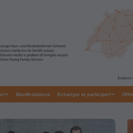
Espace
e!
Manifestations
Echanger et participer!
Offr