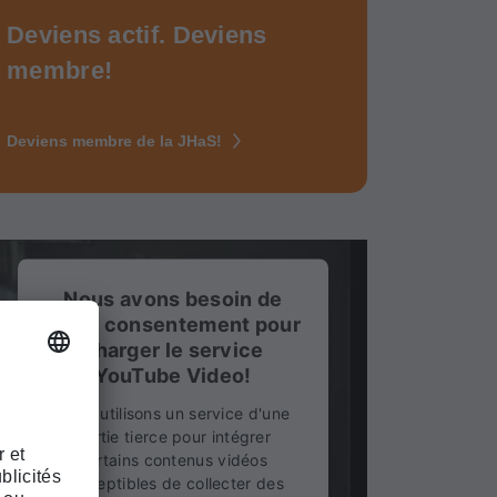
Deviens actif. Deviens
membre!
Deviens membre de la JHaS!
Nous avons besoin de
votre consentement pour
charger le service
YouTube Video!
Nous utilisons un service d'une
partie tierce pour intégrer
certains contenus vidéos
susceptibles de collecter des