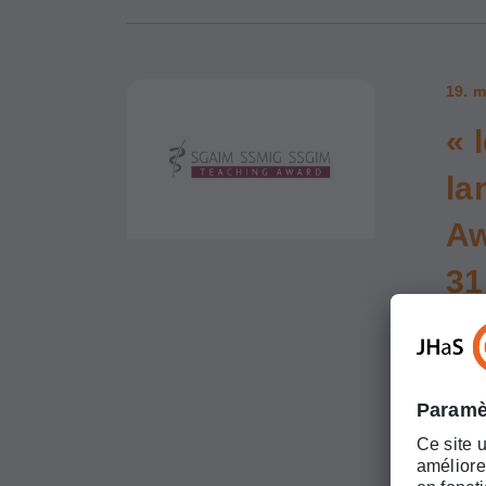
19. m
« 
la
Aw
31
en
ex
Ment
dans 