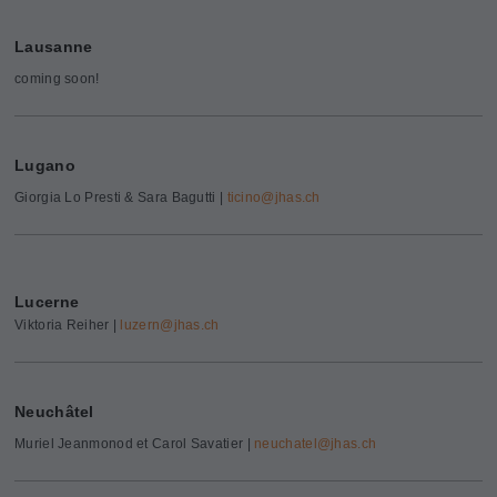
Lausanne
coming soon!
Lugano
Giorgia Lo Presti & Sara Bagutti |
ticino@
jhas.ch
Lucerne
Viktoria Reiher |
luzern@
jhas.ch
Neuchâtel
Muriel Jeanmonod et Carol Savatier |
neuchatel@
jhas.ch