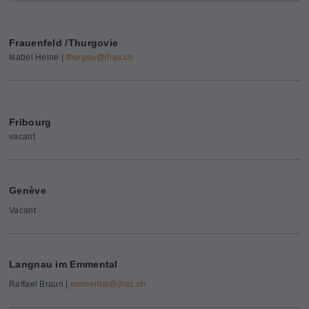
Frauenfeld /Thurgovie
Isabel Heine |
thurgau@
jhas.ch
Fribourg
vacant
Genève
Vacant
Langnau im Emmental
Raffael Braun |
emmental@
jhas.ch