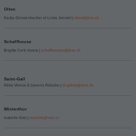
Olten
Nadja Grossenbacher et Linda Jennert |
olten@
jhas.ch
Schaffhouse
Brigitte Corti-Alvera |
schaffhausen@
jhas.ch
Saint-Gall
Réka Veress &
Sereina Rütsche
|
st.gallen@
jhas.ch
Winterthur
Isabelle Notz |
isabelle@
notz.cc