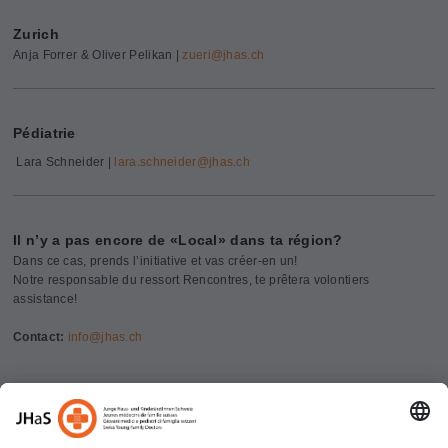
Zurich
Anja Forrer & Oliver Pelikan |
zueri@
jhas.ch
Pédiatrie
Lara Schneider |
lara.schneider@
jhas.ch
Il n’y a pas encore de «Local» dans ta région?
Dans ce cas, prends l’initiative et vas créer-en un!
Notre responsable du ressort Rencontres, te prêtera volontiers
assistance!
Contact:
info@
jhas.ch