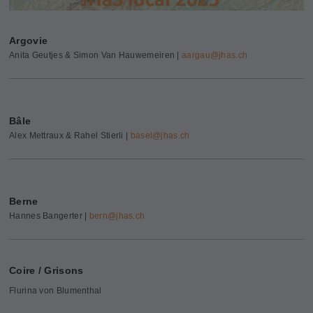
Argovie
Anita Geutjes & Simon Van Hauwemeiren |
aargau@
jhas.ch
Bâle
Alex Mettraux & Rahel Stierli |
basel@
jhas.ch
Berne
Hannes Bangerter |
bern@
jhas.ch
Coire / Grisons
Flurina von Blumenthal