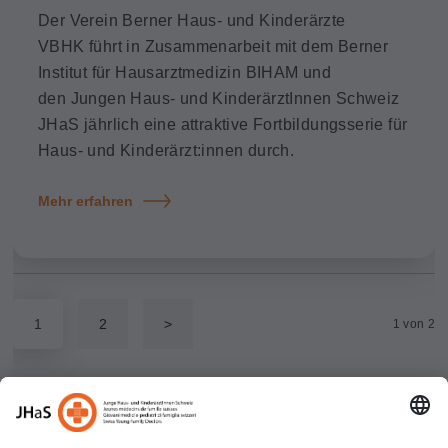
Der Verein Berner Haus- und Kinderärzte
VBHK führt in Zusammenarbeit mit dem Berner
Institut für Hausarztmedizin BIHAM und
den Jungen Haus- und KinderärztInnen Schweiz
JHaS jährlich eine attraktive Fortbildungsserie für
Haus- und Kinderärzt:innen durch.
Mehr erfahren
1
2
>
1 von 2