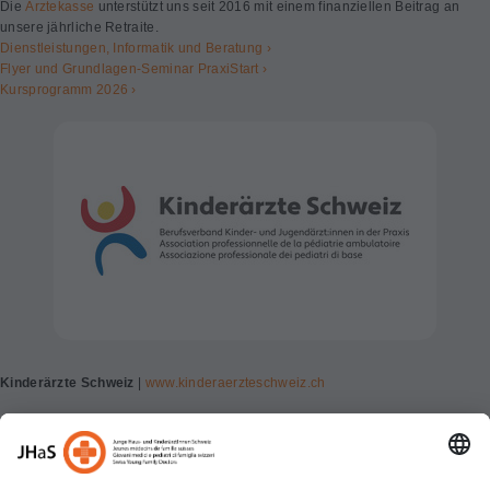
Die
Ärztekasse
unterstützt uns seit 2016 mit einem finanziellen Beitrag an
unsere jährliche Retraite.
Dienstleistungen, Informatik und Beratung ›
Flyer und Grundlagen-Seminar PraxiStart ›
Kursprogramm 2026 ›
Kinderärzte Schweiz
|
www.kinderaerzteschweiz.ch
Berufsverband Kinder- und Jugendärzt:innen in der Praxis