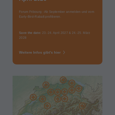
Forum Fribourg - Ab September anmelden und vom
Early-Bird-Rabatt profitieren.
Save the date:
23.-24. April 2027 & 24.-25. März
2028
Weitere Infos gibt's hier