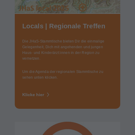
Locals | Regionale Treffen
Die JHaS-Stammtische bieten Dir die einmalige
Gelegenheit, Dich mit angehenden und jungen
Haus- und Kinderärzt:innen in der Region zu
vernetzen.
Um die Agenda der regionalen Stammtische zu
sehen unten klicken.
Klicke hier