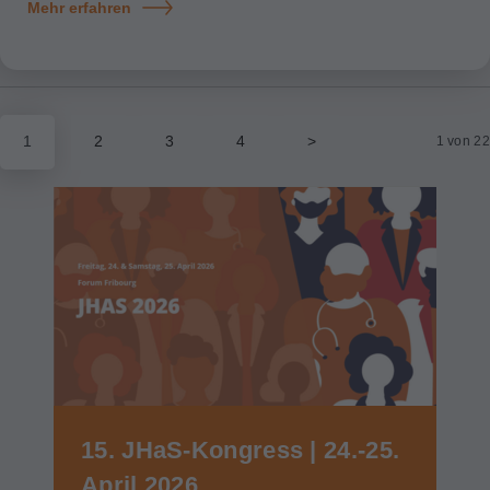
Mehr erfahren
1
2
3
4
>
1 von 22
15. JHaS-Kongress | 24.-25.
April 2026