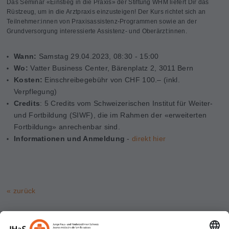
Das Seminar «Einstieg in die Praxis» der Stiftung WHM liefert Dir das
Rüstzeug, um in die Arztpraxis einzusteigen! Der Kurs richtet sich an
Teilnehmer:innen von Praxisassistenz-Programmen sowie an der
Grundversorgung interessierte Assistenz- und Oberärzt:innen.
Wann:
Samstag 29.04.2023, 08:30 - 15:00
Wo:
Vatter Business Center, Bärenplatz 2, 3011 Bern
Kosten:
Einschreibegebühr von CHF 100.– (inkl.
Verpflegung)
Credits
: 5 Credits vom Schweizerischen Institut für Weiter-
und Fortbildung (SIWF), die im Rahmen der «erweiterten
Fortbildung» anrechenbar sind.
Informationen und Anmeldung
-
direkt hier
« zurück